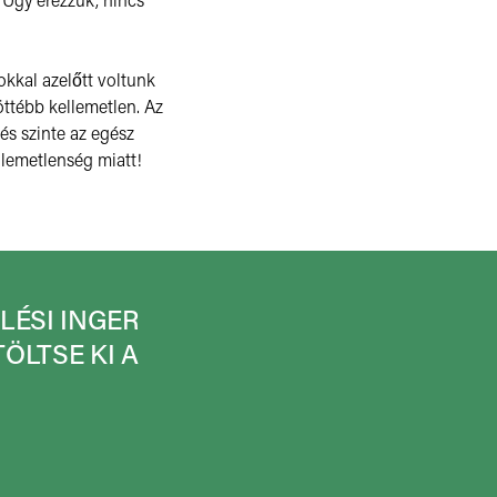
okkal azelőtt voltunk
löttébb kellemetlen. Az
 és szinte az egész
llemetlenség miatt!
LÉSI INGER
ÖLTSE KI A