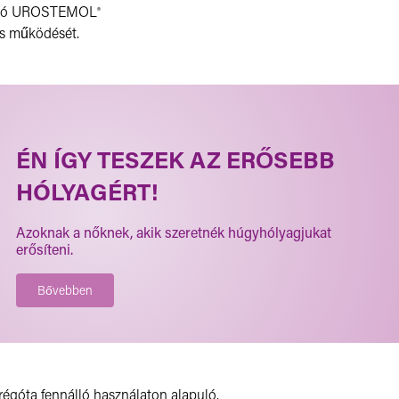
zó
UROSTEMOL
®
es működését.
ÉN ÍGY TESZEK AZ ERŐSEBB
HÓLYAGÉRT!
Azoknak a nőknek, akik szeretnék húgyhólyagjukat
erősíteni.
Bővebben
égóta fennálló használaton alapuló,