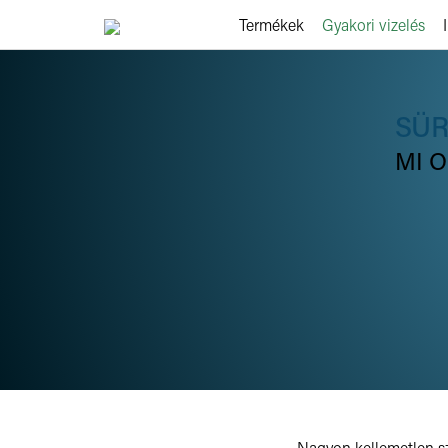
Termékek
Gyakori vizelés
SÜR
MI 
Nagyon kellemetlen szi