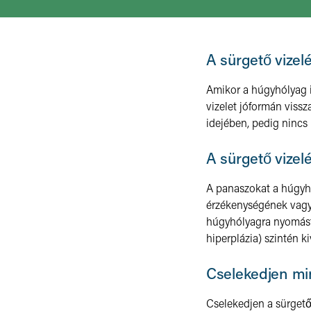
A sürgető vizelé
Amikor a húgyhólyag i
vizelet jóformán vissz
idejében, pedig nincs
A sürgető vizelé
A panaszokat a húgyhó
érzékenységének vagy
húgyhólyagra nyomást
hiperplázia) szintén ki
Cselekedjen mi
Cselekedjen a sürgető 