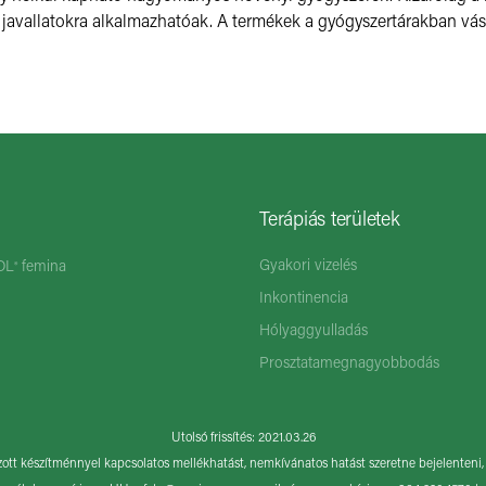
javallatokra alkalmazhatóak. A termékek a gyógyszertárakban vá
Terápiás területek
Gyakori vizelés
OL
femina
®
Inkontinencia
Hólyaggyulladás
Prosztatamegnagyobbodás
Utolsó frissítés: 2021.03.26
tt készítménnyel kapcsolatos mellékhatást, nemkívánatos hatást szeretne bejelenteni, 