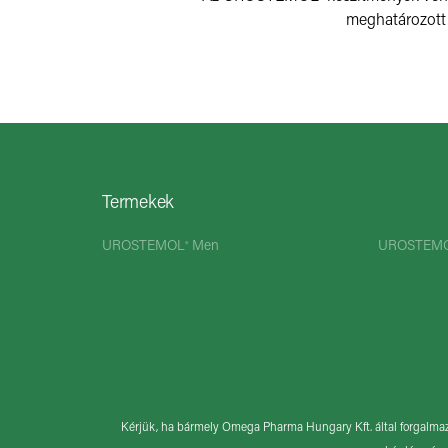
meghatározott 
Termekek
UROSTEMOL
Men
UROSTEM
®
Kérjük, ha bármely Omega Pharma Hungary Kft. által forgalmazo