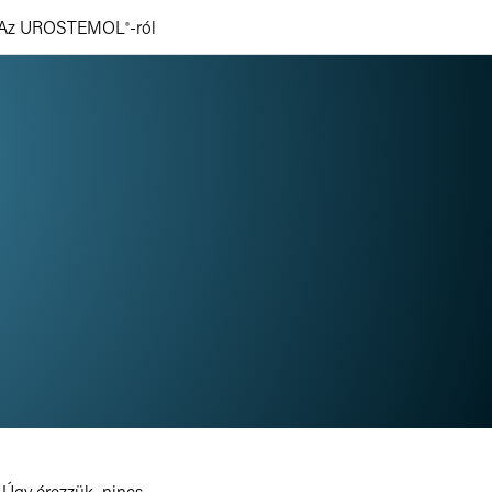
Az
UROSTEMOL
-ról
®
. Úgy érezzük, nincs