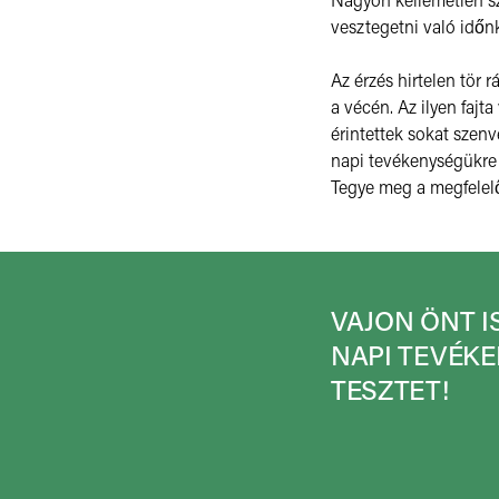
vesztegetni való időn
Az érzés hirtelen tör
a vécén. Az ilyen fajta
érintettek sokat szenv
napi tevékenységükre 
Tegye meg a megfelelő
VAJON ÖNT I
NAPI TEVÉKE
TESZTET!