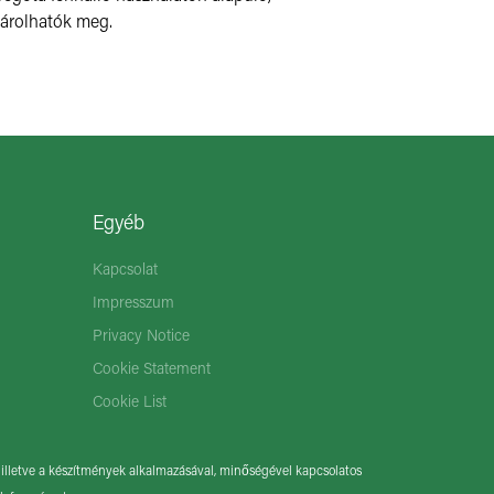
sárolhatók meg.
Egyéb
Kapcsolat
Impresszum
Privacy Notice
Cookie Statement
Cookie List
illetve a készítmények alkalmazásával, minőségével kapcsolatos