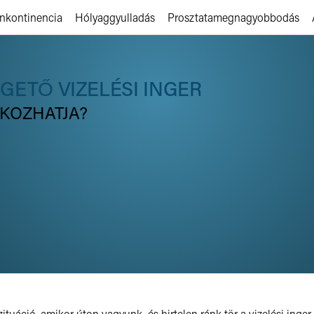
Inkontinencia
Hólyaggyulladás
Prosztatamegnagyobbodás
GETŐ VIZELÉSI INGER
OKOZHATJA?
tuáció, amikor úton vagyunk, és hirtelen ránk tör a vizelési inger