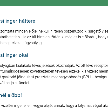
si inger háttere
zomzata minden előjel nélkül, hirtelen összehúzódik, sürgető vizel
atarthatatlan. Ha ez túl hirtelen történik, még az is előfordul, hog
 is megtelve a húgyhólyag.
si inger okai
lyagban kialakuló téves jelzések okozhatják. Az ott lévő recept
 túlműködésének következtében tévesen érzékelik a vizelet menn
 gyakorló jóindulatú prosztata megnagyobbodás (BPH – benignu
válthatja a tünetet.
nél előbb!
vizelési inger ellen, vegye elejét annak, hogy a folyamat végül ak