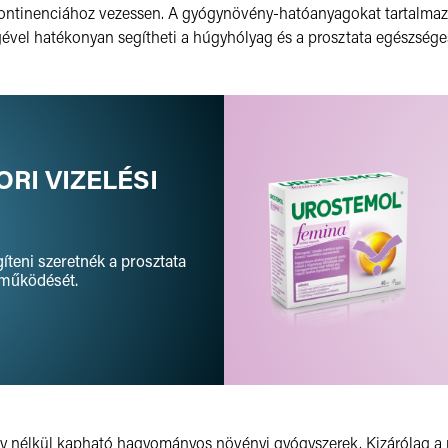
nkontinenciához vezessen. A gyógynövény-hatóanyagokat tartalma
ével hatékonyan segítheti a húgyhólyag és a prosztata egészség
ORI VIZELÉSI
gíteni szeretnék a prosztata
 működését.
 nélkül kapható hagyományos növényi gyógyszerek. Kizárólag a r