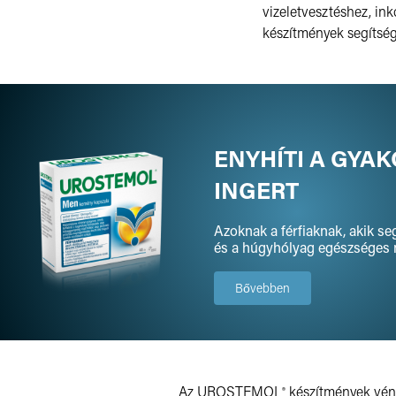
vizeletvesztéshez, i
készítmények segítség
ENYHÍTI A GYAK
INGERT
Azoknak a férfiaknak, akik se
és a húgyhólyag egészséges
Bővebben
Az
UROSTEMOL
készítmények vény
®