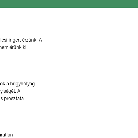
ési ingert érzünk. A
y nem érünk ki
orok a húgyhólyag
yiségét. A
s prosztata
aratlan