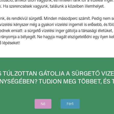
k. Ha szerencsések vagyunk, találunk a közelben illemhelyet.
 ránk, és rendkívül sürgető. Minden másodperc számít. Pedig nem s
 vizelési kényszer még a gyakori vizelési ingernél is erősebb, és fö
ednek emiatt: a sürgető vizelési inger gátolja a társasági életüket,
rányomja a bélyegét. Ne hagyja magát elszigetelődni egy ilyen ke
 lépéseket!
S TÚLZOTTAN GÁTOLJA A SÜRGETŐ VIZE
NYSÉGÉBEN? TUDJON MEG TÖBBET, ÉS T
Nő
Férfi