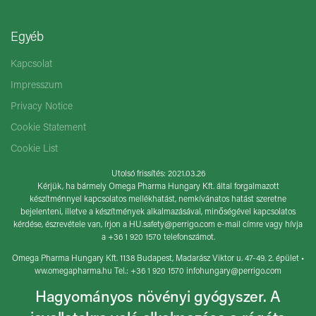
Egyéb
Kapcsolat
Impresszum
Privacy Notice
Cookie Statement
Cookie List
Utolsó frissítés: 2021.03.26
Kérjük, ha bármely Omega Pharma Hungary Kft. által forgalmazott
készítménnyel kapcsolatos mellékhatást, nemkívánatos hatást szeretne
bejelenteni, illetve a készítmények alkalmazásával, minőségével kapcsolatos
kérdése, észrevétele van, írjon a
HU.safety@perrigo.com
e-mail címre vagy hívja
a +36 1 920 1570 telefonszámot.
Omega Pharma Hungary Kft. 1138 Budapest, Madarász Viktor u. 47-49. 2. épület •
ww.omegapharma.hu Tel.: +36 1 920 1570
infohungary@perrigo.com
Hagyományos növényi gyógyszer. A