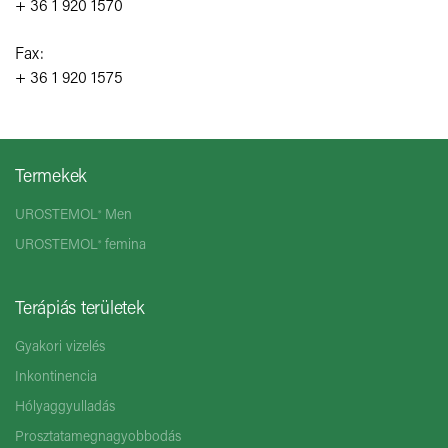
+ 36 1 920 1570
Fax:
+ 36 1 920 1575
Termekek
UROSTEMOL
Men
®
UROSTEMOL
femina
®
Terápiás területek
Gyakori vizelés
Inkontinencia
Hólyaggyulladás
Prosztatamegnagyobbodás