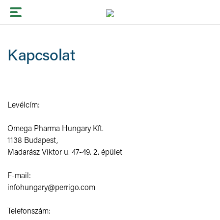
Kapcsolat
UROSTEMOL
Men
®
UROSTEMOL
Gyakori vizelési inger
femina
®
Éjszakai vizelés
Hiperaktív hólyag
Levélcím:
Hirtelen vizelési inger
Késztetéses inkontinencia
Omega Pharma Hungary Kft.
Gyakori vizeletürítés
Stressz inkontinencia
BPH
1138 Budapest,
Madarász Viktor u. 47-49. 2. épület
Intim torna
E-mail:
infohungary@perrigo.com
Telefonszám: