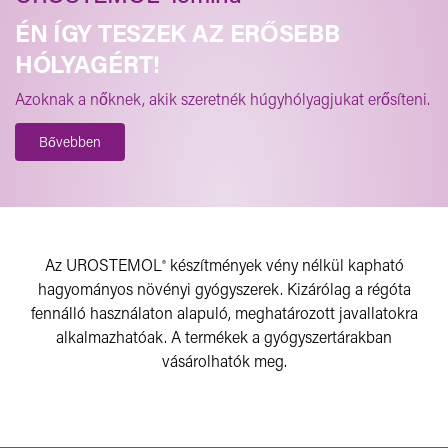
ÉN ÍGY TESZEK AZ ERŐSEBB
HÓLYAGÉRT!
Azoknak a nőknek, akik szeretnék húgyhólyagjukat erősíteni.
Bővebben
Az
UROSTEMOL
készítmények vény nélkül kapható
®
hagyományos növényi gyógyszerek. Kizárólag a régóta
fennálló használaton alapuló, meghatározott javallatokra
alkalmazhatóak. A termékek a gyógyszertárakban
vásárolhatók meg.