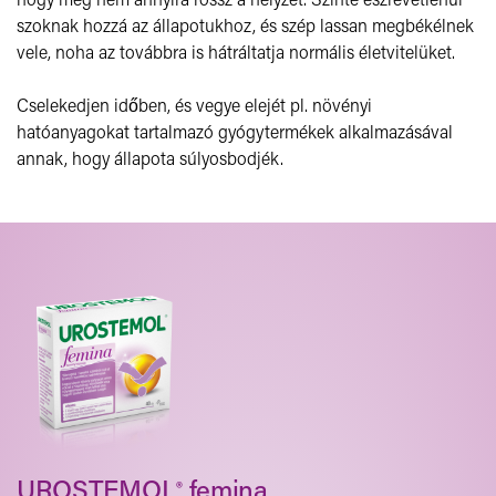
szoknak hozzá az állapotukhoz, és szép lassan megbékélnek
vele, noha az továbbra is hátráltatja normális életvitelüket.
Cselekedjen időben, és vegye elejét pl. növényi
hatóanyagokat tartalmazó gyógytermékek alkalmazásával
annak, hogy állapota súlyosbodjék.
UROSTEMOL
femina
®