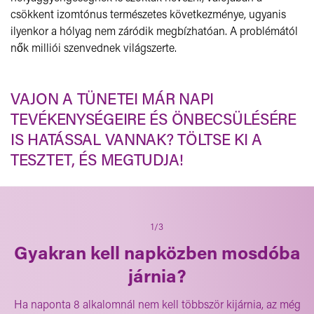
csökkent izomtónus természetes következménye, ugyanis
ilyenkor a hólyag nem záródik megbízhatóan. A problémától
nők milliói szenvednek világszerte.
VAJON A TÜNETEI MÁR NAPI
TEVÉKENYSÉGEIRE ÉS ÖNBECSÜLÉSÉRE
IS HATÁSSAL VANNAK? TÖLTSE KI A
TESZTET, ÉS MEGTUDJA!
1/3
Gyakran kell napközben mosdóba
járnia?
Ha naponta 8 alkalomnál nem kell többször kijárnia, az még