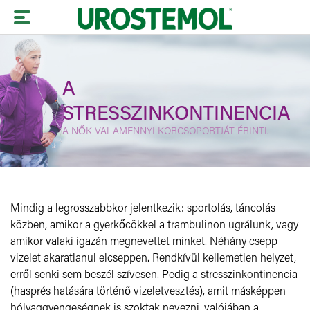
A
UROSTEMOL
Men
®
STRESSZINKONTINENCIA
UROSTEMOL
Gyakori vizelési inger
femina
®
A NŐK VALAMENNYI KORCSOPORTJÁT ÉRINTI.
Éjszakai vizelés
Hiperaktív hólyag
Hirtelen vizelési inger
Késztetéses inkontinencia
Gyakori vizeletürítés
Stressz inkontinencia
Mindig a legrosszabbkor jelentkezik: sportolás, táncolás
Intim torna
közben, amikor a gyerkőcökkel a trambulinon ugrálunk, vagy
amikor valaki igazán megnevettet minket. Néhány csepp
vizelet akaratlanul elcseppen. Rendkívül kellemetlen helyzet,
erről senki sem beszél szívesen. Pedig a stresszinkontinencia
(hasprés hatására történő vizeletvesztés), amit másképpen
BPH
hólyaggyengeségnek is szoktak nevezni, valójában a