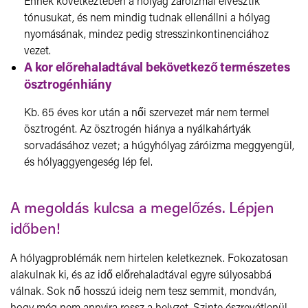
Ennek következtében a hólyag záróizmai elvesztik
tónusukat, és nem mindig tudnak ellenállni a hólyag
nyomásának, mindez pedig stresszinkontinenciához
vezet.
A kor előrehaladtával bekövetkező természetes
ösztrogénhiány
Kb. 65 éves kor után a női szervezet már nem termel
ösztrogént. Az ösztrogén hiánya a nyálkahártyák
sorvadásához vezet; a húgyhólyag záróizma meggyengül,
és hólyaggyengeség lép fel.
A megoldás kulcsa a megelőzés. Lépjen
időben!
A hólyagproblémák nem hirtelen keletkeznek. Fokozatosan
alakulnak ki, és az idő előrehaladtával egyre súlyosabbá
válnak. Sok nő hosszú ideig nem tesz semmit, mondván,
hogy még nem annyira rossz a helyzet. Szinte észrevétlenül