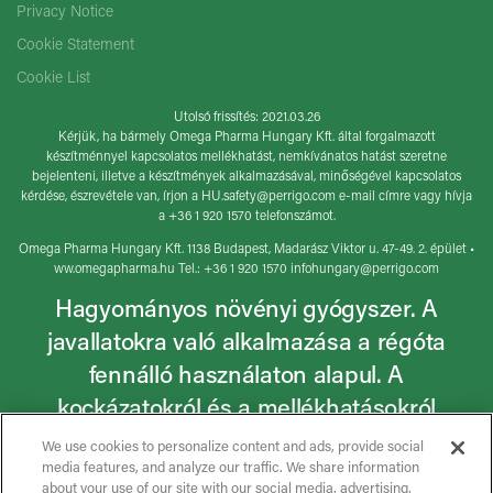
Privacy Notice
Cookie Statement
Cookie List
Utolsó frissítés: 2021.03.26
Kérjük, ha bármely Omega Pharma Hungary Kft. által forgalmazott
készítménnyel kapcsolatos mellékhatást, nemkívánatos hatást szeretne
bejelenteni, illetve a készítmények alkalmazásával, minőségével kapcsolatos
kérdése, észrevétele van, írjon a
HU.safety@perrigo.com
e-mail címre vagy hívja
a +36 1 920 1570 telefonszámot.
Omega Pharma Hungary Kft. 1138 Budapest, Madarász Viktor u. 47-49. 2. épület •
ww.omegapharma.hu Tel.: +36 1 920 1570
infohungary@perrigo.com
Hagyományos növényi gyógyszer. A
javallatokra való alkalmazása a régóta
fennálló használaton alapul. A
kockázatokról és a mellékhatásokról
olvassa el a betegtájékoztatót, vagy
We use cookies to personalize content and ads, provide social
media features, and analyze our traffic. We share information
kérdezze meg kezelőorvosát,
about your use of our site with our social media, advertising,