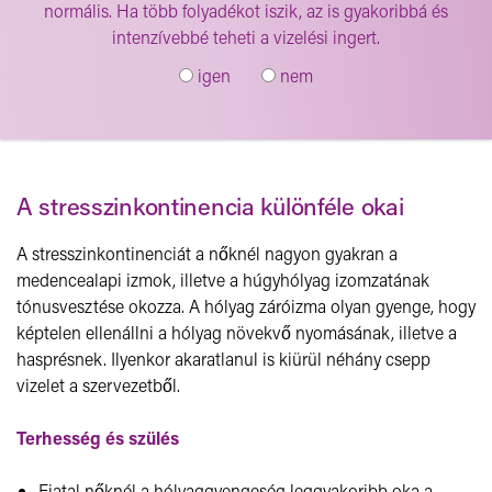
normális. Ha több folyadékot iszik, az is gyakoribbá és
intenzívebbé teheti a vizelési ingert.
igen
nem
A stresszinkontinencia különféle okai
A stresszinkontinenciát a nőknél nagyon gyakran a
medencealapi izmok, illetve a húgyhólyag izomzatának
tónusvesztése okozza. A hólyag záróizma olyan gyenge, hogy
képtelen ellenállni a hólyag növekvő nyomásának, illetve a
hasprésnek. Ilyenkor akaratlanul is kiürül néhány csepp
vizelet a szervezetből.
Terhesség és szülés
Fiatal nőknél a hólyaggyengeség leggyakoribb oka a