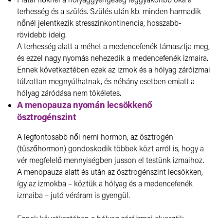
terhesség és a szülés. Szülés után kb. minden harmadik
nőnél jelentkezik stresszinkontinencia, hosszabb-
rövidebb ideig.
A terhesség alatt a méhet a medencefenék támasztja meg,
és ezzel nagy nyomás nehezedik a medencefenék izmaira.
Ennek következtében ezek az izmok és a hólyag záróizmai
túlzottan megnyúlhatnak, és néhány esetben emiatt a
hólyag záródása nem tökéletes.
A menopauza nyomán lecsökkenő
ösztrogénszint
A legfontosabb női nemi hormon, az ösztrogén
(tüszőhormon) gondoskodik többek közt arról is, hogy a
vér megfelelő mennyiségben jusson el testünk izmaihoz.
A menopauza alatt és után az ösztrogénszint lecsökken,
így az izmokba – köztük a hólyag és a medencefenék
izmaiba – jutó véráram is gyengül.