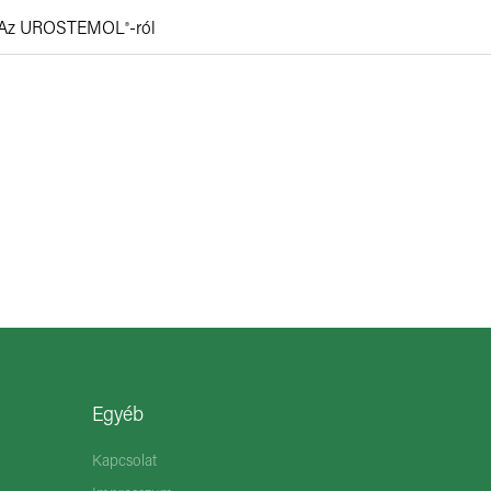
Az
UROSTEMOL
-ról
®
Egyéb
Kapcsolat