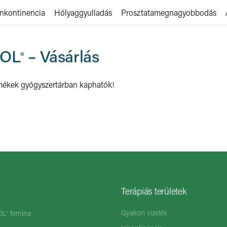
Inkontinencia
Hólyaggyulladás
Prosztatamegnagyobbodás
OL
– Vásárlás
®
mékek gyógyszertárban kaphatók!
Terápiás területek
Gyakori vizelés
OL
femina
®