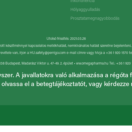
Inkontinencia
Hólyaggyulladás
Prosztatamegnagyobbodás
Utolsó frissítés: 2021.03.26
tt készítménnyel kapcsolatos mellékhatást, nemkívánatos hatást szeretne bejelenteni, 
revétele van, írjon a
HU.safety@perrigo.com
e-mail címre vagy hívja a +36 1 920 1570 t
8 Budapest, Madarász Viktor u. 47-49. 2. épület • ww.omegapharma.hu Tel.: +36 1 920
r. A javallatokra való alkalmazása a régóta f
 olvassa el a betegtájékoztatót, vagy kérdezz