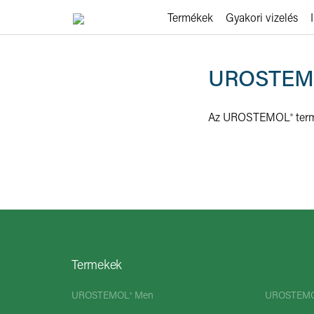
Termékek
Gyakori vizelés
UROSTEM
Az
UROSTEMOL
ter
®
Termekek
UROSTEMOL
Men
UROSTEM
®